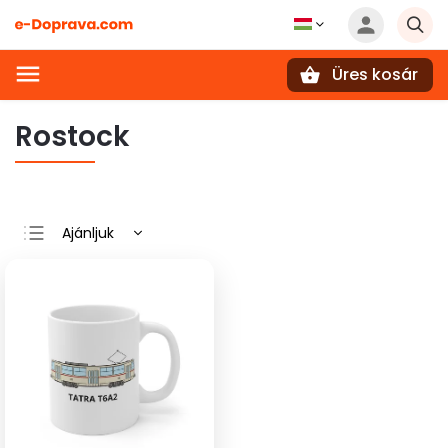
Üres kosár
Keresés
Rostock
Ajánljuk
Legolcsóbb elöl
Legdrágább
Legnépszerűbb
termékek
ABC szerint