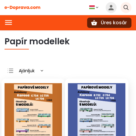
Üres kosár
Keresés
Papír modellek
Ajánljuk
Legolcsóbb elöl
Legdrágább
Legnépszerűbb
termékek
ABC szerint