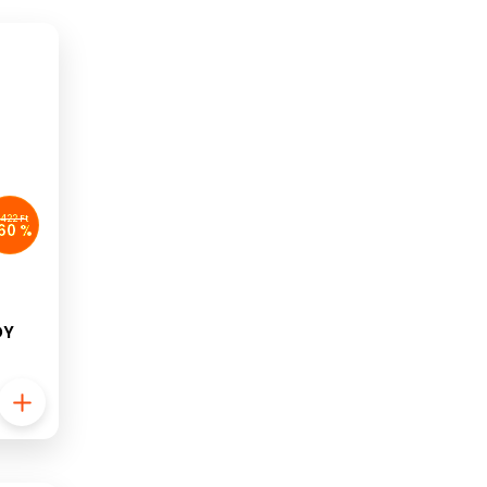
 422 Ft
60 %
DY