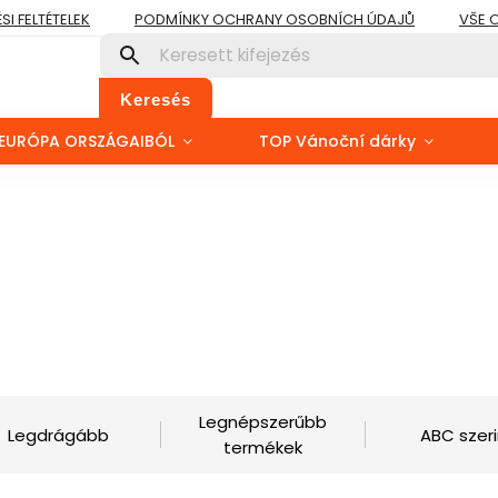
I FELTÉTELEK
PODMÍNKY OCHRANY OSOBNÍCH ÚDAJŮ
VŠE 
Keresés
EURÓPA ORSZÁGAIBÓL
TOP Vánoční dárky
Legnépszerűbb
Legdrágább
ABC szeri
termékek