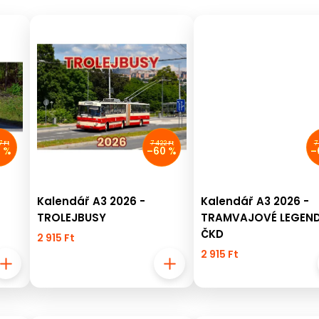
7 Ft
7 422 Ft
7
1 %
–60 %
–
Kalendář A3 2026 -
Kalendář A3 2026 -
TROLEJBUSY
TRAMVAJOVÉ LEGEN
ČKD
2 915 Ft
2 915 Ft