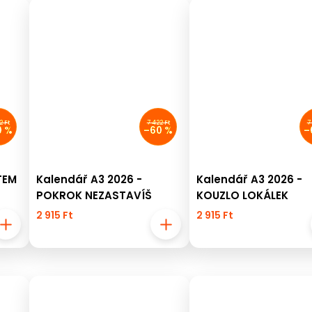
2 Ft
7 422 Ft
7
0 %
–60 %
–
TEM
Kalendář A3 2026 -
Kalendář A3 2026 -
POKROK NEZASTAVÍŠ
KOUZLO LOKÁLEK
2 915 Ft
2 915 Ft