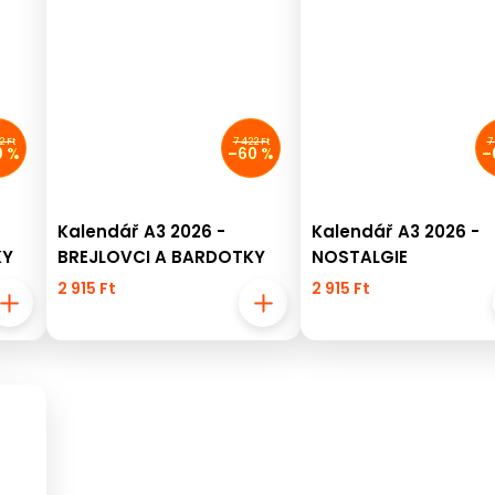
2 Ft
7 422 Ft
7
0 %
–60 %
–
Kalendář A3 2026 -
Kalendář A3 2026 -
KY
BREJLOVCI A BARDOTKY
NOSTALGIE
2 915 Ft
2 915 Ft