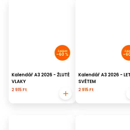
7 422 Ft
7 42
–60 %
–6
Kalendář A3 2026 - ŽLUTÉ
Kalendář A3 2026 - LE
VLAKY
SVĚTEM
2 915 Ft
2 915 Ft