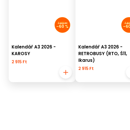
7 422 Ft
7 42
–60 %
–6
Kalendář A3 2026 -
Kalendář A3 2026 -
KAROSY
RETROBUSY (RTO, Š11,
Ikarus)
2 915 Ft
2 915 Ft