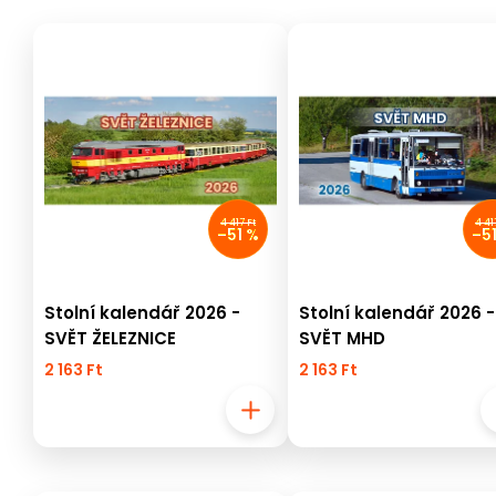
4 417 Ft
4 41
–51 %
–5
Stolní kalendář 2026 -
Stolní kalendář 2026 -
SVĚT ŽELEZNICE
SVĚT MHD
2 163 Ft
2 163 Ft