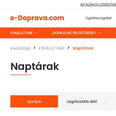
ÁLTALÁNOS SZERZŐDÉS
Ügyfélszolgálat:
KÍNÁLATUNK
DOPRAVNÍ PROSTŘEDKY
Kezdőlap
KÍNÁLATUNK
Naptárak
/
/
Naptárak
Ajánljuk
Legolcsóbb elöl