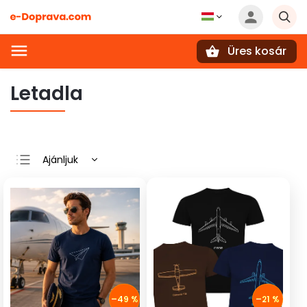
Üres kosár
Keresés
Letadla
Ajánljuk
Legolcsóbb elöl
Legdrágább
Legnépszerűbb
termékek
ABC szerint
–49 %
–21 %