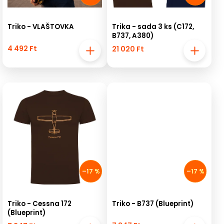
Triko - VLAŠTOVKA
Trika - sada 3 ks (C172,
B737, A380)
4 492 Ft
21 020 Ft
–17 %
–17 %
Triko - Cessna 172
Triko - B737 (Blueprint)
(Blueprint)