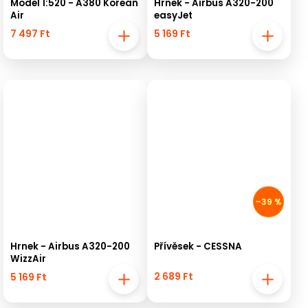
Model 1:520 - A380 Korean
Hrnek - Airbus A320-200
Air
easyJet
7 497 Ft
5 169 Ft
–39 %
Hrnek - Airbus A320-200
Přívěsek - CESSNA
WizzAir
2 689 Ft
5 169 Ft