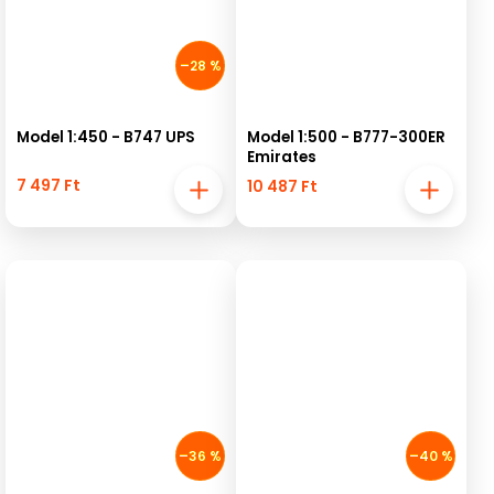
–28 %
Model 1:450 - B747 UPS
Model 1:500 - B777-300ER
Emirates
7 497 Ft
10 487 Ft
–36 %
–40 %