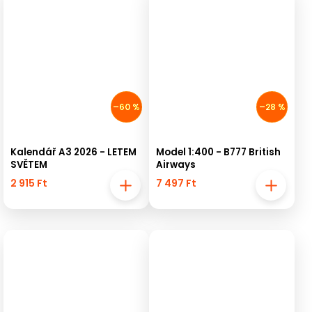
–60 %
–28 %
Kalendář A3 2026 - LETEM
Model 1:400 - B777 British
SVĚTEM
Airways
2 915 Ft
7 497 Ft