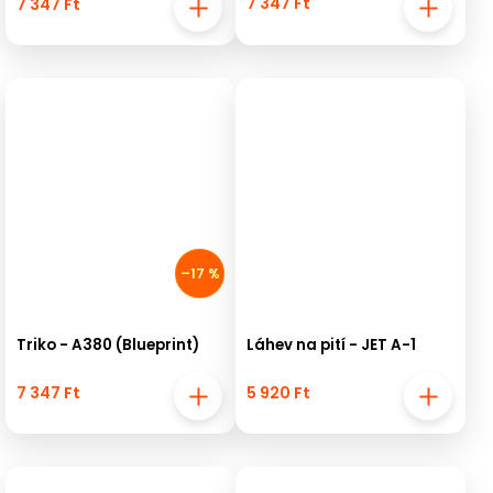
7 347 Ft
7 347 Ft
–17 %
Triko - A380 (Blueprint)
Láhev na pití - JET A-1
7 347 Ft
5 920 Ft