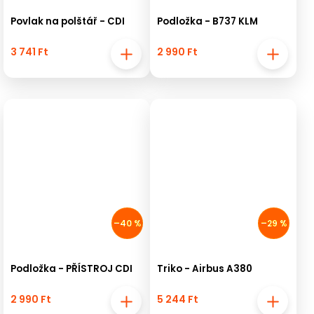
Povlak na polštář - CDI
Podložka - B737 KLM
3 741 Ft
2 990 Ft
–40 %
–29 %
Podložka - PŘÍSTROJ CDI
Triko - Airbus A380
2 990 Ft
5 244 Ft