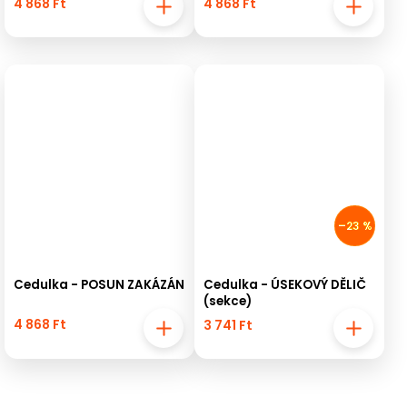
4 868 Ft
4 868 Ft
–23 %
Cedulka - POSUN ZAKÁZÁN
Cedulka - ÚSEKOVÝ DĚLIČ
(sekce)
4 868 Ft
3 741 Ft