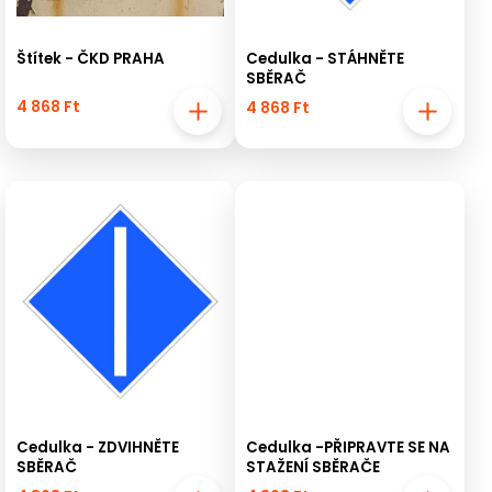
Štítek - ČKD PRAHA
Cedulka - STÁHNĚTE
SBĚRAČ
4 868 Ft
4 868 Ft
Cedulka - ZDVIHNĚTE
Cedulka -PŘIPRAVTE SE NA
SBĚRAČ
STAŽENÍ SBĚRAČE