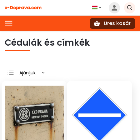
Üres kosár
Keresés
Cédulák és címkék
Ajánljuk
Legolcsóbb elöl
Legdrágább
Legnépszerűbb
termékek
ABC szerint