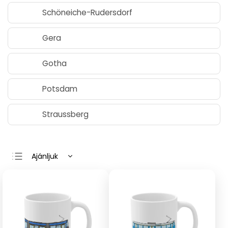
Schöneiche-Rudersdorf
Gera
Gotha
Potsdam
Straussberg
Ajánljuk
Legolcsóbb elöl
Legdrágább
Legnépszerűbb
termékek
ABC szerint