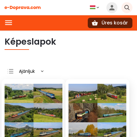
Üres kosár
Keresés
Képeslapok
Ajánljuk
Legolcsóbb elöl
Legdrágább
Legnépszerűbb
termékek
ABC szerint