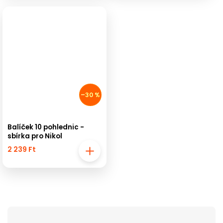
–30 %
Balíček 10 pohlednic -
sbírka pro Nikol
2 239 Ft