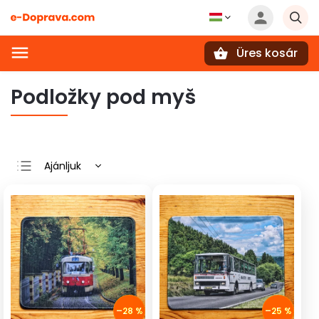
Üres kosár
Keresés
Podložky pod myš
Ajánljuk
Legolcsóbb elöl
Legdrágább
Legnépszerűbb
termékek
ABC szerint
–28 %
–25 %