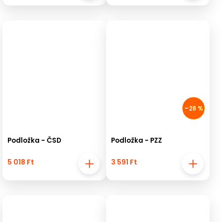
–28 %
Podložka - ČSD
Podložka - PZZ
5 018 Ft
3 591 Ft