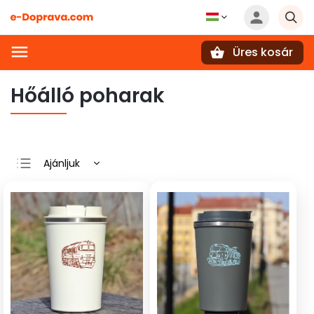
Üres kosár
Keresés
Hőálló poharak
Ajánljuk
Legolcsóbb elöl
Legdrágább
Legnépszerűbb
termékek
ABC szerint