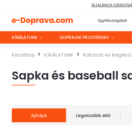
ÁLTALÁNOS SZERZŐDÉS
Ügyfélszolgálat:
KÍNÁLATUNK
DOPRAVNÍ PROSTŘEDKY
Kezdőlap
KÍNÁLATUNK
Ruházat és kiegészí
/
/
Sapka és baseball 
Ajánljuk
Legolcsóbb elöl