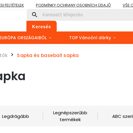
I FELTÉTELEK
PODMÍNKY OCHRANY OSOBNÍCH ÚDAJŮ
VŠE 
Keresés
EURÓPA ORSZÁGAIBÓL
TOP Vánoční dárky
tők
Sapka és baseball sapka
/
sapka
Legnépszerűbb
Legdrágább
ABC szeri
termékek