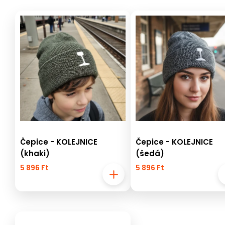
Čepice - KOLEJNICE
Čepice - KOLEJNICE
(khaki)
(šedá)
5 896 Ft
5 896 Ft