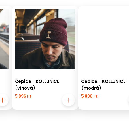
Čepice - KOLEJNICE
Čepice - KOLEJNICE
(vínová)
(modrá)
5 896 Ft
5 896 Ft