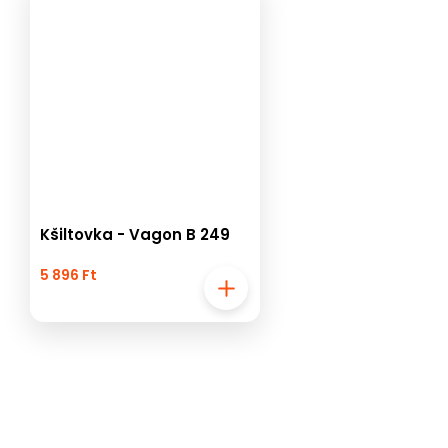
Kšiltovka - Vagon B 249
5 896 Ft