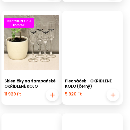
PROTIINFLAČNÍ
BOOM!
Skleničky na šampaňské -
Plecháček - OKŘÍDLENÉ
OKŘÍDLENÉ KOLO
KOLO (černý)
11 929 Ft
5 920 Ft