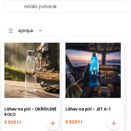
Hőálló poharak
Ajánljuk
Legolcsóbb elöl
Legdrágább
Legnépszerűbb
termékek
ABC szerint
Láhev na pití - OKŘÍDLENÉ
Láhev na pití - JET A-1
KOLO
5 920 Ft
5 920 Ft