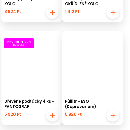
KOLO
OKŘÍDLENÉ KOLO
8 924 Ft
1 412 Ft
PROTIINFLAČNÍ
BOOM!
Dřevěné podtácky 4 ks -
Půllitr - ESO
PANTOGRAF
(Dopravárium)
5 920 Ft
5 920 Ft