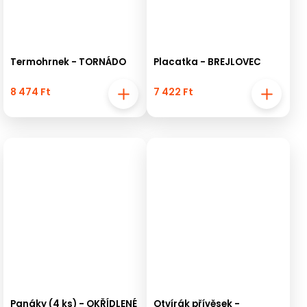
Termohrnek - TORNÁDO
Placatka - BREJLOVEC
8 474 Ft
7 422 Ft
Panáky (4 ks) - OKŘÍDLENÉ
Otvírák přívěsek -