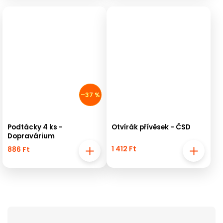
–37 %
Podtácky 4 ks -
Otvírák přívěsek - ČSD
Dopravárium
1 412 Ft
886 Ft