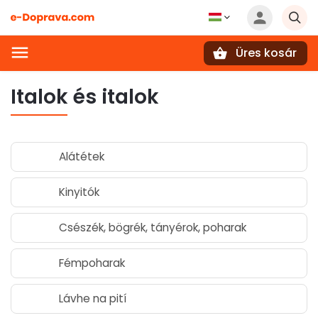
Üres kosár
Keresés
Italok és italok
Alátétek
Kinyitók
Csészék, bögrék, tányérok, poharak
Fémpoharak
Lávhe na pití