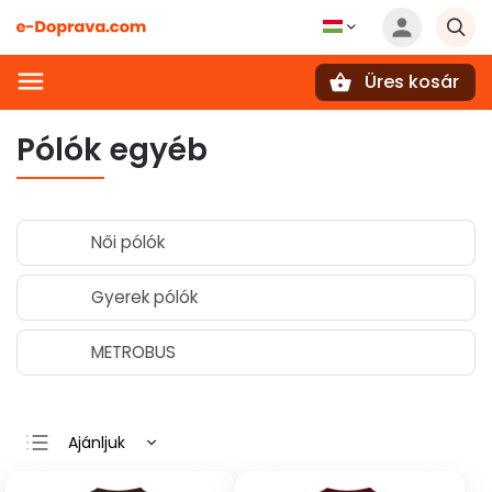
Üres kosár
Keresés
Pólók egyéb
Női pólók
Gyerek pólók
METROBUS
Ajánljuk
Legolcsóbb elöl