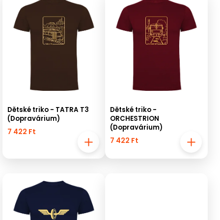
Legdrágább
Legnépszerűbb
termékek
ABC szerint
Dětské triko - TATRA T3
Dětské triko -
(Dopravárium)
ORCHESTRION
(Dopravárium)
7 422 Ft
7 422 Ft