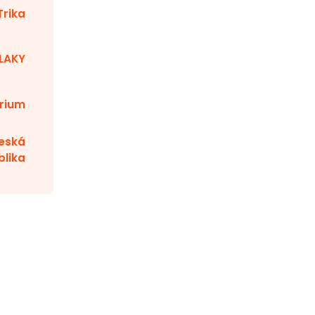
Trika
LAKY
rium
eská
blika