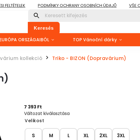
I FELTÉTELEK
PODMÍNKY OCHRANY OSOBNÍCH ÚDAJŮ
VŠE 
Keresés
EURÓPA ORSZÁGAIBÓL
TOP Vánoční dárky
várium kollekció
Triko - BIZON (Dopravárium)
/
m)
7 393 Ft
Változat kiválasztása
Velikost
S
M
L
XL
2XL
3XL