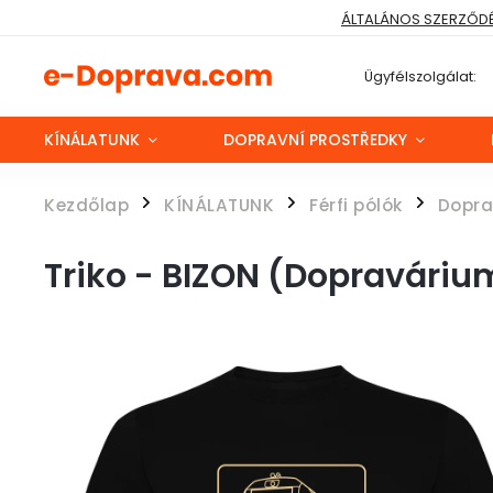
ÁLTALÁNOS SZERZŐDÉS
Ügyfélszolgálat:
KÍNÁLATUNK
DOPRAVNÍ PROSTŘEDKY
Kezdőlap
KÍNÁLATUNK
Férfi pólók
Dopra
/
/
/
Triko - BIZON (Dopraváriu