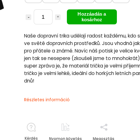
Hozzáadás a
kosárhoz
Naše dopravní trika udělají radost každému, kdo si
ve světě dopravních prostředků. Jsou vhodná jak
pro přátele a známé. Navíc náš potisk je velice kva
jen tak se nesepere (zkoušeli jsme to mnohokrát).
super zpráva je, že materiál trička je velmi příjem
tričko je velmi lehké, ideální do horkých letních pa
dnů!
Részletes információ
Kérdés
Nyomon követés
Megosztás