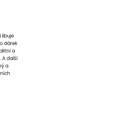
 libuje
o dárek
litní a
 A další
ný a
rních