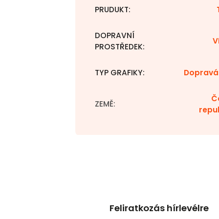
PRUDUKT
:
DOPRAVNÍ
V
PROSTŘEDEK
:
TYP GRAFIKY
:
Dopravá
Č
ZEMĚ
:
repu
Feliratkozás hírlevélre