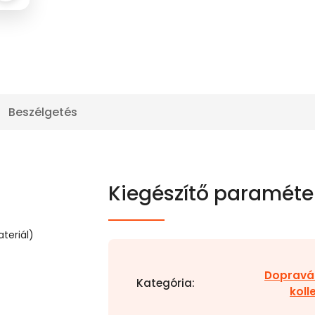
Beszélgetés
Kiegészítő paraméte
teriál)
Dopravá
Kategória
:
koll