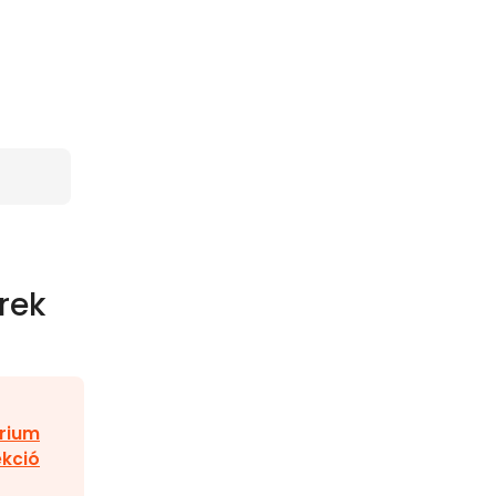
rek
rium
ekció