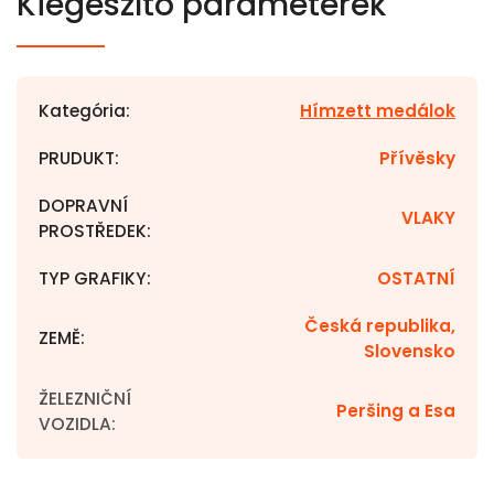
Kiegészítő paraméterek
Kategória
:
Hímzett medálok
PRUDUKT
:
Přívěsky
DOPRAVNÍ
VLAKY
PROSTŘEDEK
:
TYP GRAFIKY
:
OSTATNÍ
Česká republika,
ZEMĚ
:
Slovensko
ŽELEZNIČNÍ
Peršing a Esa
VOZIDLA
: