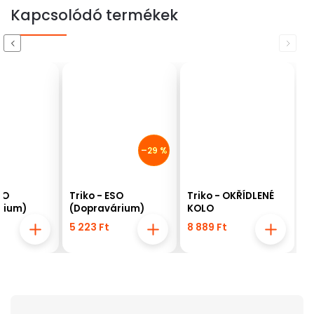
Kapcsolódó termékek
Previous
Next
–29 %
ESO
Triko - ESO
Triko - OKŘÍDLENÉ
rium)
(Dopravárium)
KOLO
5 223 Ft
8 889 Ft