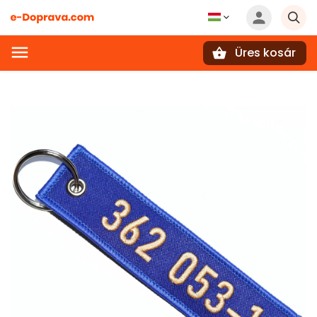
Üres kosár
Keresés