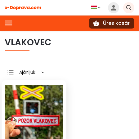
Üres kosár
Keresés
VLAKOVEC
Ajánljuk
Legolcsóbb elöl
Legdrágább
Legnépszerűbb
termékek
ABC szerint