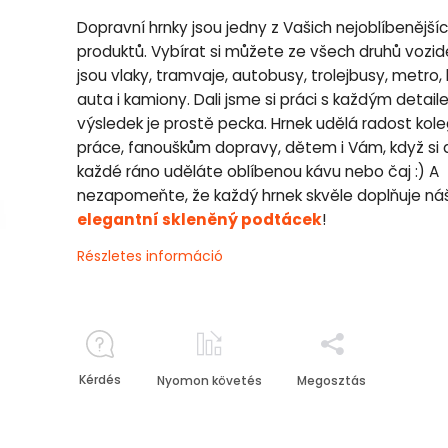
Dopravní hrnky jsou jedny z Vašich nejoblíbenější
produktů. Vybírat si můžete ze všech druhů vozide
jsou vlaky, tramvaje, autobusy, trolejbusy, metro, 
auta i kamiony. Dali jsme si práci s každým detai
výsledek je prostě pecka. Hrnek udělá radost kol
práce, fanouškům dopravy, dětem i Vám, když si 
každé ráno uděláte oblíbenou kávu nebo čaj :) A
nezapomeňte, že každý hrnek skvěle doplňuje ná
elegantní skleněný podtácek
!
Részletes információ
Kérdés
Nyomon követés
Megosztás