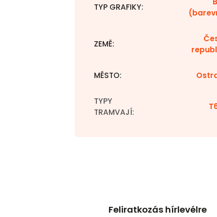
TYP GRAFIKY
:
(barev
Če
ZEMĚ
:
republ
MĚSTO
:
Ostr
TYPY
T
TRAMVAJÍ
:
Feliratkozás hírlevélre