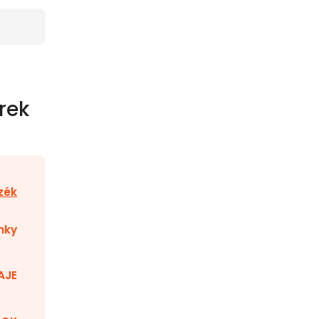
rek
zék
nky
AJE