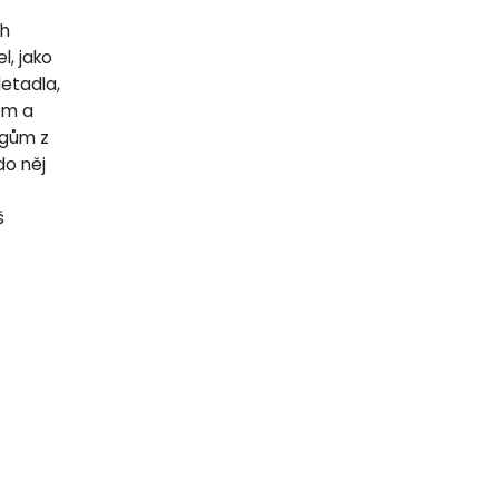
ch
l, jako
letadla,
lem a
egům z
do něj
š