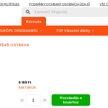
I FELTÉTELEK
PODMÍNKY OCHRANY OSOBNÍCH ÚDAJŮ
VŠE 
Keresés
EURÓPA ORSZÁGAIBÓL
TOP Vánoční dárky
 T6A5 OSTRAVA
5 169 Ft
RAKTÁRON
Hozzáadás a
kosárhoz