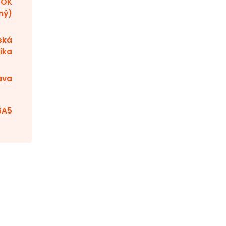
BOK
ný)
ská
ika
ava
6A5