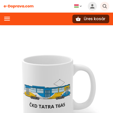
Üres kosár
Keresés