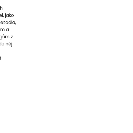
ch
l, jako
letadla,
lem a
egům z
do něj
š