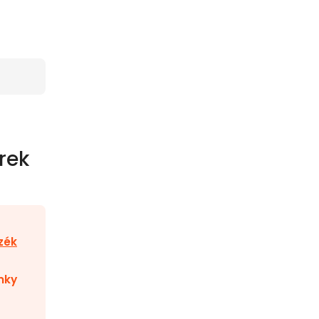
rek
zék
nky