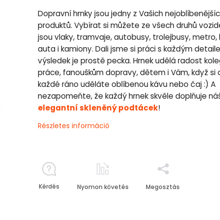
Dopravní hrnky jsou jedny z Vašich nejoblíbenější
produktů. Vybírat si můžete ze všech druhů vozide
jsou vlaky, tramvaje, autobusy, trolejbusy, metro, 
auta i kamiony. Dali jsme si práci s každým detai
výsledek je prostě pecka. Hrnek udělá radost kol
práce, fanouškům dopravy, dětem i Vám, když si 
každé ráno uděláte oblíbenou kávu nebo čaj :) A
nezapomeňte, že každý hrnek skvěle doplňuje ná
elegantní skleněný podtácek
!
Részletes információ
Kérdés
Nyomon követés
Megosztás