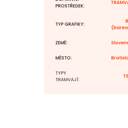
TRAMV
PROSTŘEDEK
:
TYP GRAFIKY
:
(barev
ZEMĚ
:
Sloven
MĚSTO
:
Bratisl
TYPY
T
TRAMVAJÍ
: