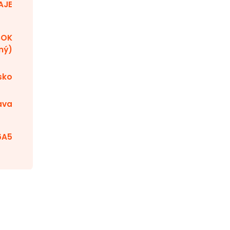
AJE
BOK
ný)
sko
ava
6A5