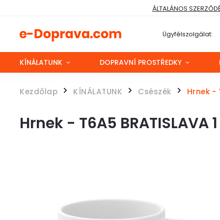
ÁLTALÁNOS SZERZŐDÉS
Ügyfélszolgálat:
KÍNÁLATUNK
DOPRAVNÍ PROSTŘEDKY
Kezdőlap
KÍNÁLATUNK
Csészék
Hrnek -
/
/
/
Hrnek - T6A5 BRATISLAVA 1