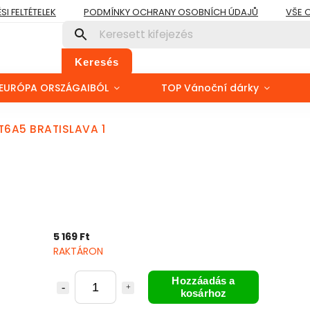
I FELTÉTELEK
PODMÍNKY OCHRANY OSOBNÍCH ÚDAJŮ
VŠE 
Keresés
EURÓPA ORSZÁGAIBÓL
TOP Vánoční dárky
 T6A5 BRATISLAVA 1
5 169 Ft
RAKTÁRON
Hozzáadás a
kosárhoz