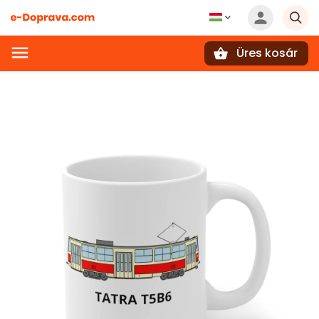
Üres kosár
Keresés