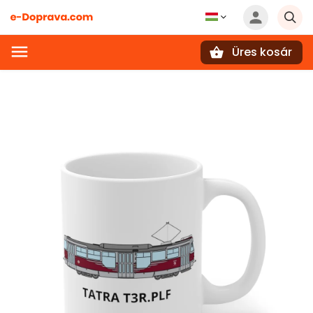
Üres kosár
Keresés