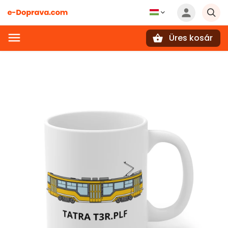
Üres kosár
Keresés