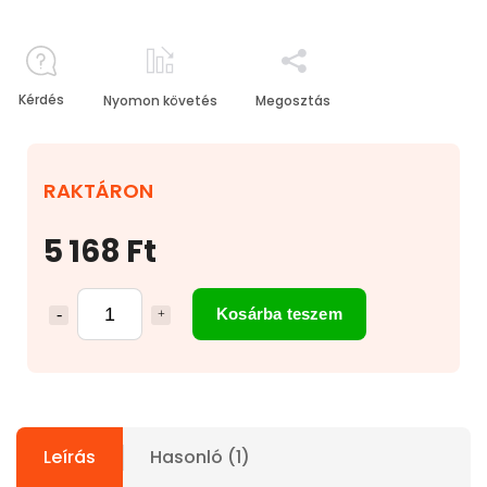
Kérdés
Nyomon követés
Megosztás
RAKTÁRON
5 168 Ft
Kosárba teszem
Leírás
Hasonló (1)