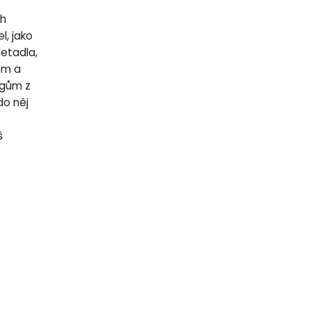
ch
l, jako
letadla,
lem a
egům z
do něj
š