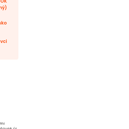
BOK
ný)
sko
ovci
 mi
ázunk új