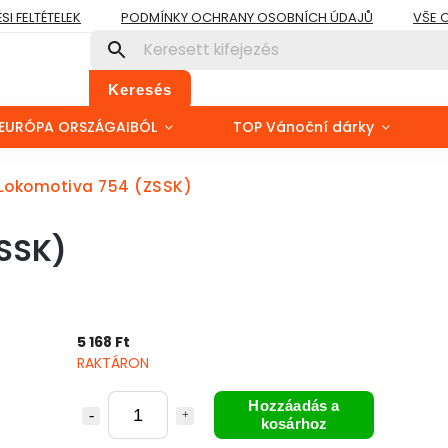
I FELTÉTELEK
PODMÍNKY OCHRANY OSOBNÍCH ÚDAJŮ
VŠE 
Keresés
EURÓPA ORSZÁGAIBÓL
TOP Vánoční dárky
 Lokomotiva 754 (ZSSK)
ZSSK)
5 168 Ft
RAKTÁRON
Hozzáadás a
kosárhoz