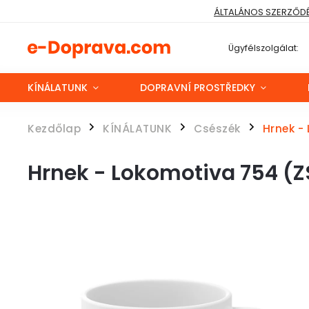
ÁLTALÁNOS SZERZŐDÉS
Ügyfélszolgálat:
KÍNÁLATUNK
DOPRAVNÍ PROSTŘEDKY
Kezdőlap
KÍNÁLATUNK
Csészék
Hrnek -
/
/
/
Hrnek - Lokomotiva 754 (