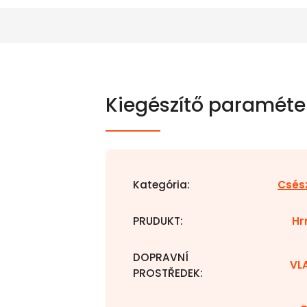
Kiegészítő paraméte
Kategória
:
Csés
PRUDUKT
:
Hr
DOPRAVNÍ
VL
PROSTŘEDEK
: