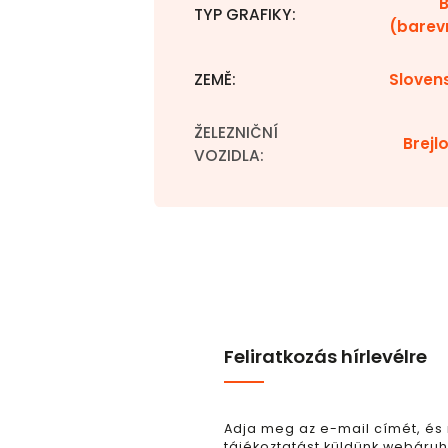
TYP GRAFIKY
:
(barev
ZEMĚ
:
Sloven
ŽELEZNIČNÍ
Brejl
VOZIDLA
:
Feliratkozás hírlevélre
Adja meg az e-mail címét, és
tájékoztatást küldünk webáruh