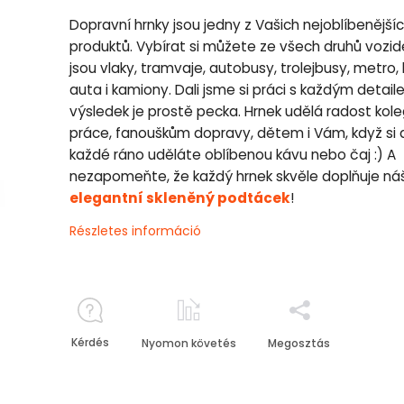
Dopravní hrnky jsou jedny z Vašich nejoblíbenější
produktů. Vybírat si můžete ze všech druhů vozide
jsou vlaky, tramvaje, autobusy, trolejbusy, metro, 
auta i kamiony. Dali jsme si práci s každým detai
výsledek je prostě pecka. Hrnek udělá radost kol
práce, fanouškům dopravy, dětem i Vám, když si 
každé ráno uděláte oblíbenou kávu nebo čaj :) A
nezapomeňte, že každý hrnek skvěle doplňuje ná
elegantní skleněný podtácek
!
Részletes információ
Kérdés
Nyomon követés
Megosztás