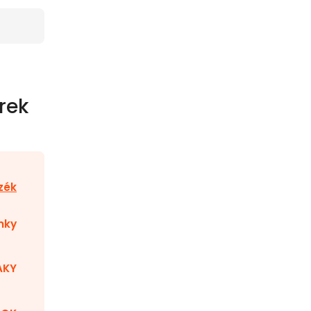
rek
zék
nky
AKY