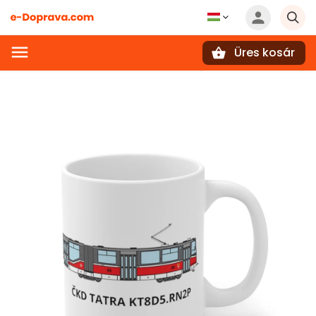
Üres kosár
Keresés