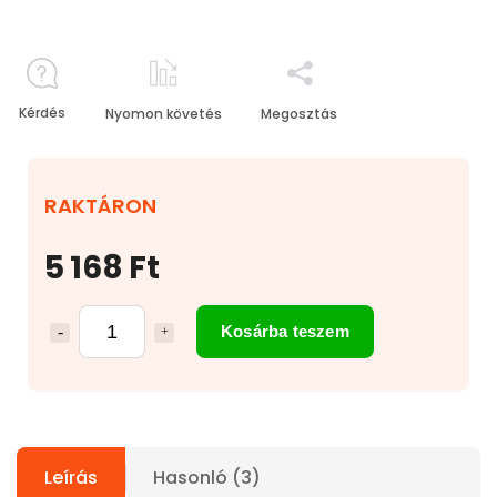
Kérdés
Nyomon követés
Megosztás
RAKTÁRON
5 168 Ft
Kosárba teszem
Leírás
Hasonló (3)