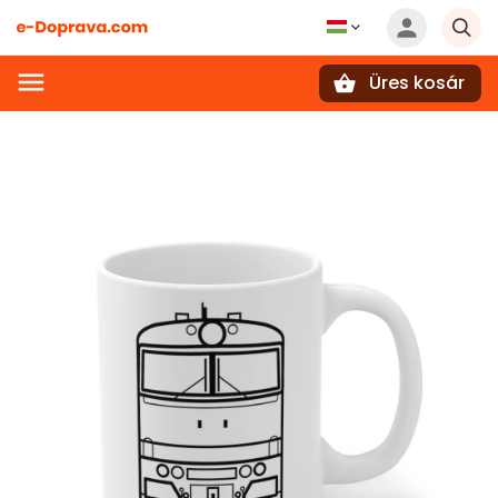
Üres kosár
Keresés