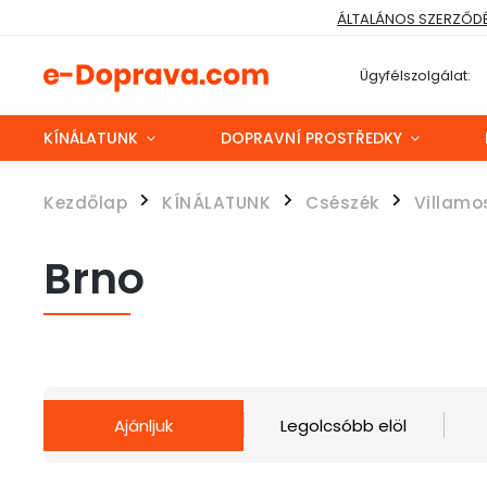
ÁLTALÁNOS SZERZŐDÉS
Ügyfélszolgálat:
KÍNÁLATUNK
DOPRAVNÍ PROSTŘEDKY
Kezdőlap
KÍNÁLATUNK
Csészék
Villamo
/
/
/
Brno
Ajánljuk
Legolcsóbb elöl