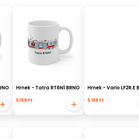
BRNO
Hrnek - Tatra RT6N1 BRNO
Hrnek - Vario LF2R.E
5 168 Ft
5 168 Ft