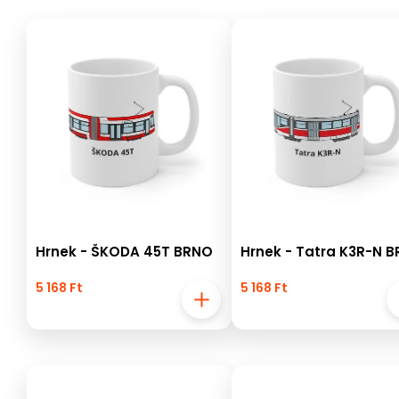
Hrnek - ŠKODA 45T BRNO
Hrnek - Tatra K3R-N 
5 168 Ft
5 168 Ft