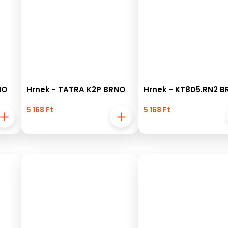
NO
Hrnek - TATRA K2P BRNO
Hrnek - KT8D5.RN2 
5 168 Ft
5 168 Ft