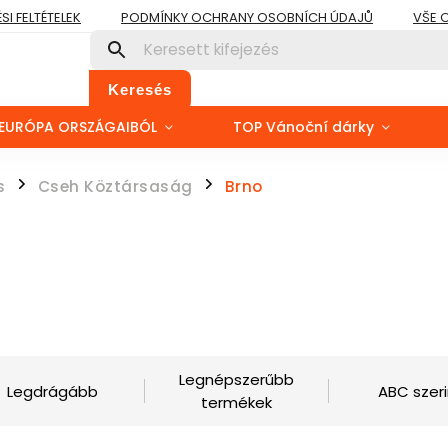
I FELTÉTELEK
PODMÍNKY OCHRANY OSOBNÍCH ÚDAJŮ
VŠE 
Keresés
EURÓPA ORSZÁGAIBÓL
TOP Vánoční dárky
s
Cseh Köztársaság
Brno
/
/
Legnépszerűbb
Legdrágább
ABC szeri
termékek