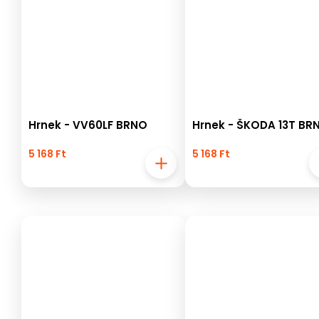
Hrnek - VV60LF BRNO
Hrnek - ŠKODA 13T BR
5 168 Ft
5 168 Ft