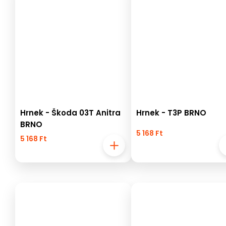
Hrnek - Škoda 03T Anitra
Hrnek - T3P BRNO
BRNO
5 168 Ft
5 168 Ft