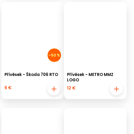
–50 %
Přívěsek - Škoda 706 RTO
Přívěsek - METRO MMZ
LOGO
6 €
12 €