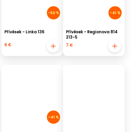
–50 %
–41 %
Přívěsek - Linka 136
Přívěsek - Regionova 814
213-5
6 €
7 €
–41 %