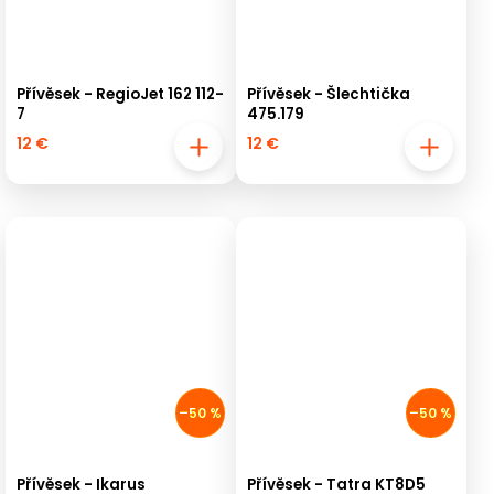
Přívěsek - RegioJet 162 112-
Přívěsek - Šlechtička
7
475.179
12 €
12 €
–50 %
–50 %
Přívěsek - Ikarus
Přívěsek - Tatra KT8D5