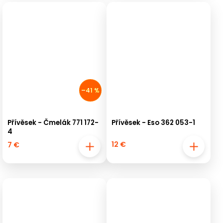
–41 %
Přívěsek - Čmelák 771 172-
Přívěsek - Eso 362 053-1
4
12 €
7 €