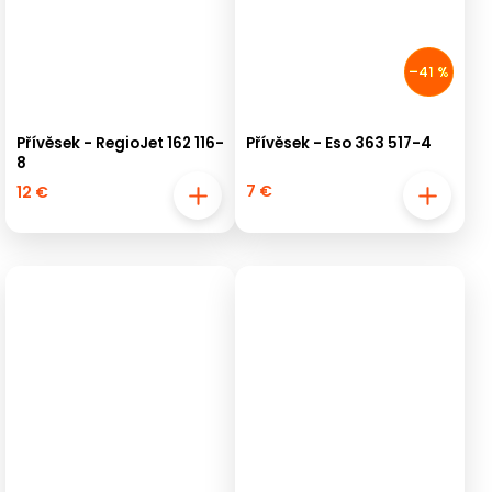
–41 %
Přívěsek - RegioJet 162 116-
Přívěsek - Eso 363 517-4
8
7 €
12 €