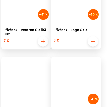
–41 %
–50 %
Přívěsek - Vectron ČD 193
Přívěsek - Logo ČKD
902
6 €
7 €
–41 %