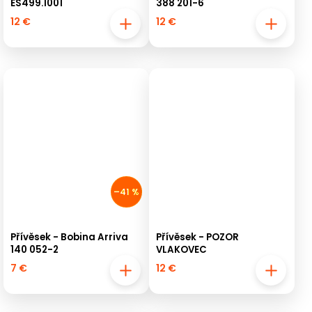
ES499.1001
388 201-6
12 €
12 €
–41 %
Přívěsek - Bobina Arriva
Přívěsek - POZOR
140 052-2
VLAKOVEC
7 €
12 €