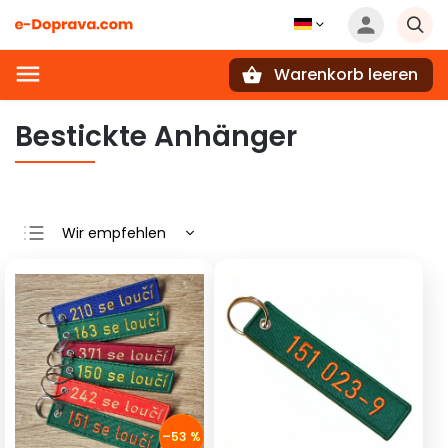
Warenkorb leeren
Suchen
Bestickte Anhänger
Wir empfehlen
Günstigste
Teuerste
Meistverkauft
Alphabetisch
–53 %