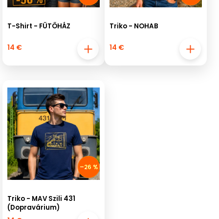
T-Shirt - FŰTŐHÁZ
Triko - NOHAB
14 €
14 €
–26 %
Triko - MAV Szili 431
(Dopravárium)