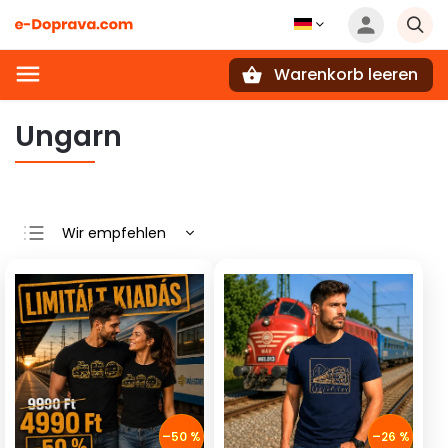
Warenkorb leeren
Suchen
Ungarn
Wir empfehlen
Günstigste
Teuerste
Meistverkauft
Alphabetisch
–50 %
–26 %