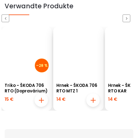
Verwandte Produkte
Previous
Next
–28 %
Triko - ŠKODA 706
Hrnek - ŠKODA 706
Hrnek - ŠKOD
RTO (Dopravárium)
RTO MTZ 1
RTO KAR
15 €
14 €
14 €