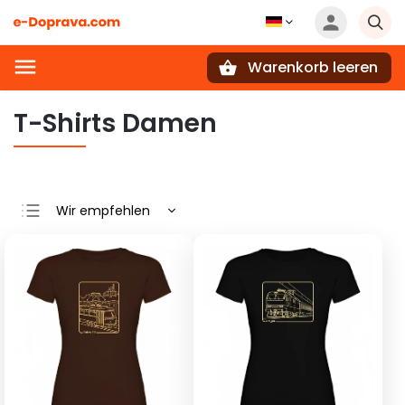
Warenkorb leeren
Suchen
T-Shirts Damen
Wir empfehlen
Günstigste
Teuerste
Meistverkauft
Alphabetisch