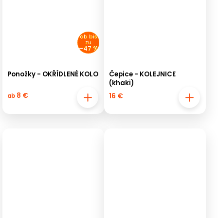
ab
bis
zu
–47 %
Ponožky - OKŘÍDLENÉ KOLO
Čepice - KOLEJNICE
(khaki)
8 €
16 €
ab