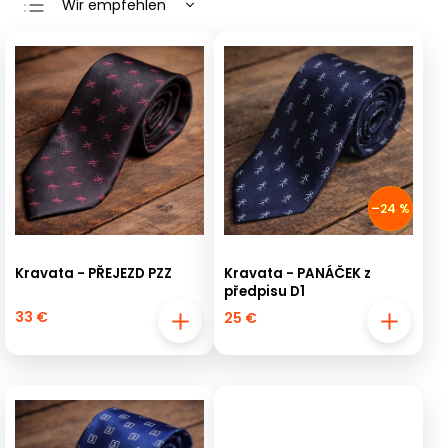
Wir empfehlen
Günstigste
Teuerste
Meistverkauft
Alphabetisch
–24 %
Kravata - PŘEJEZD PZZ
Kravata - PANÁČEK z
předpisu D1
33 €
25 €