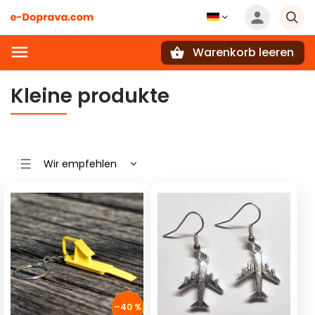
Warenkorb leeren
Suchen
Kleine produkte
Wir empfehlen
Günstigste
Teuerste
Meistverkauft
Alphabetisch
–40 %