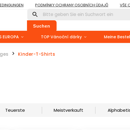
BEDINGUNGEN
PODMÍNKY OCHRANY OSOBNÍCH ÚDAJŮ
VŠE 
Suchen
S EUROPA
TOP Vánoční dárky
Meine Beste
iges
Kinder-T-Shirts
/
Teuerste
Meistverkauft
Alphabeti