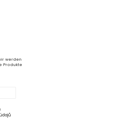
wir werden
e Produkte
s
údajů