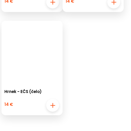
14 €
14 €
Hrnek - EČS (čelo)
14 €