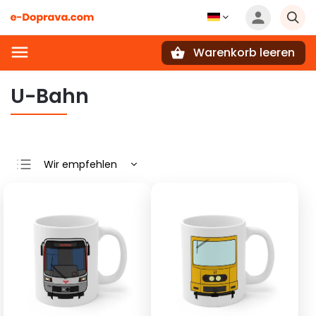
Warenkorb leeren
Suchen
U-Bahn
Wir empfehlen
Günstigste
Teuerste
Meistverkauft
Alphabetisch