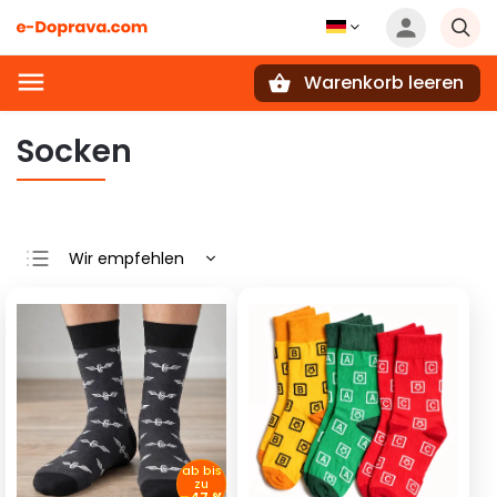
Warenkorb leeren
Suchen
Socken
Wir empfehlen
Günstigste
Teuerste
Meistverkauft
Alphabetisch
ab
bis
zu