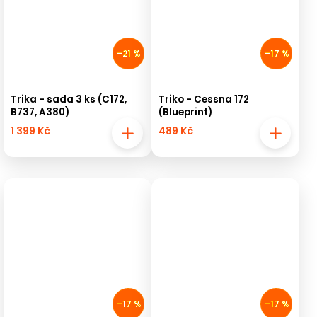
–21 %
–17 %
Trika - sada 3 ks (C172,
Triko - Cessna 172
B737, A380)
(Blueprint)
1 399 Kč
489 Kč
–17 %
–17 %