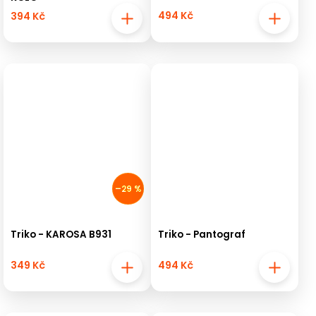
494 Kč
394 Kč
–29 %
Triko - KAROSA B931
Triko - Pantograf
349 Kč
494 Kč