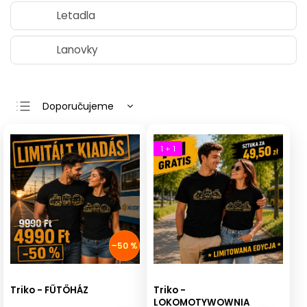
Letadla
Lanovky
Doporučujeme
Nejlevnější
Nejdražší
1 + 1
Nejprodávanější
Abecedně
–50 %
Triko - FŰTŐHÁZ
Triko -
LOKOMOTYWOWNIA