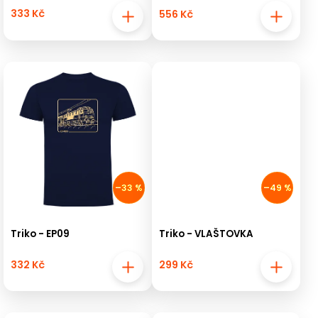
333 Kč
556 Kč
–33 %
–49 %
Triko - EP09
Triko - VLAŠTOVKA
332 Kč
299 Kč