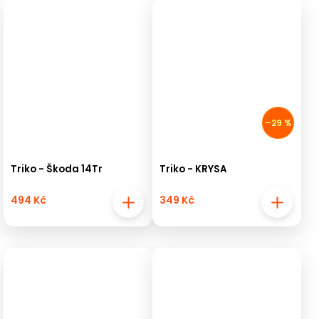
–29 %
Triko - Škoda 14Tr
Triko - KRYSA
494 Kč
349 Kč