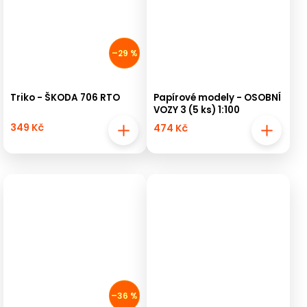
–29 %
Triko - ŠKODA 706 RTO
Papírové modely - OSOBNÍ
VOZY 3 (5 ks) 1:100
349 Kč
474 Kč
–36 %