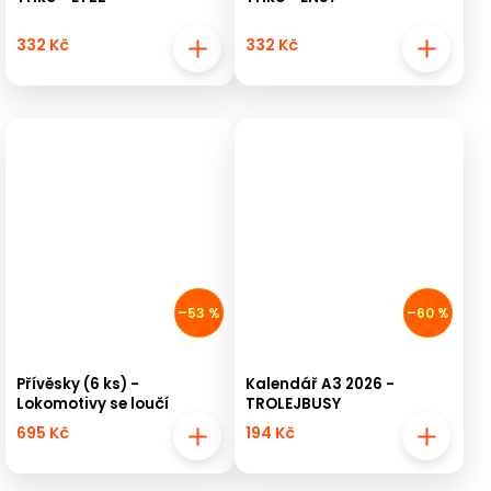
332 Kč
332 Kč
–53 %
–60 %
Přívěsky (6 ks) -
Kalendář A3 2026 -
Lokomotivy se loučí
TROLEJBUSY
695 Kč
194 Kč