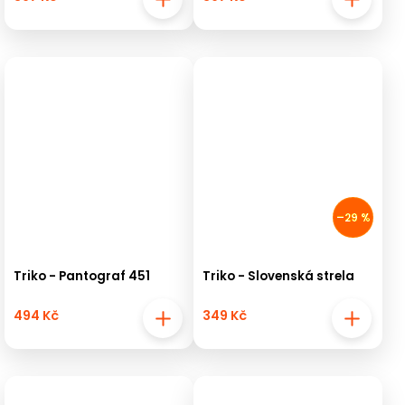
–29 %
Triko - Pantograf 451
Triko - Slovenská strela
494 Kč
349 Kč