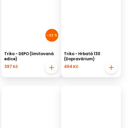
–33 %
Triko - DEPO (limitovaná
Triko - Hrbatá 130
edice)
(Dopravárium)
397 Kč
494 Kč