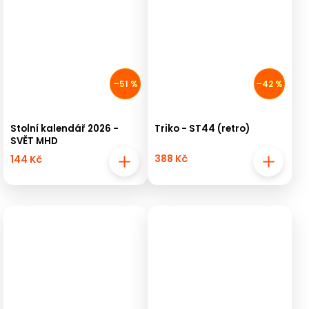
–51 %
–42 %
Stolní kalendář 2026 -
Triko - ST44 (retro)
SVĚT MHD
388 Kč
144 Kč