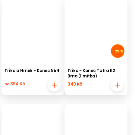
–29 %
Triko a Hrnek - Konec 854
Triko - Konec Tatra K2
Brno (limitka)
394 Kč
349 Kč
od