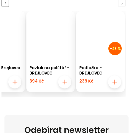
Previous
Next
–28 %
 Brejlovec
Povlak na polštář -
Podložka -
BREJLOVEC
BREJLOVEC
394 Kč
239 Kč
Odebírat newsletter