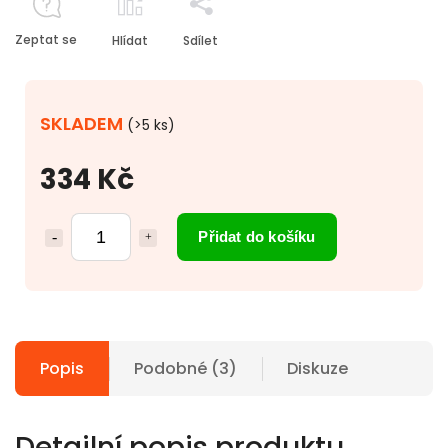
Zeptat se
Hlídat
Sdílet
SKLADEM
(>5 ks)
334 Kč
Přidat do košíku
Popis
Podobné (3)
Diskuze
Detailní popis produktu