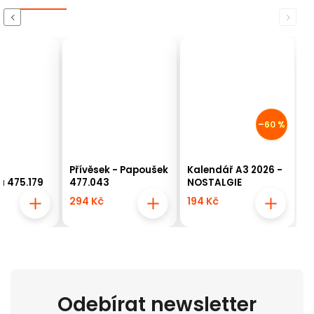
Previous
Next
–60 %
Přívěsek - Papoušek
Kalendář A3 2026 -
a 475.179
477.043
NOSTALGIE
294 Kč
194 Kč
Odebírat newsletter