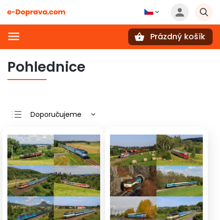
Prázdný košík
Hledat
Pohlednice
Doporučujeme
Nejlevnější
Nejdražší
Nejprodávanější
Abecedně