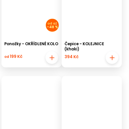
od
až
–48 %
Ponožky - OKŘÍDLENÉ KOLO
Čepice - KOLEJNICE
(khaki)
199 Kč
394 Kč
od