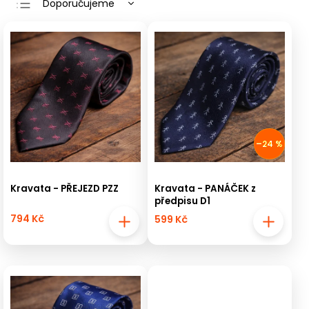
Doporučujeme
Nejlevnější
Nejdražší
Nejprodávanější
Abecedně
–24 %
Kravata - PŘEJEZD PZZ
Kravata - PANÁČEK z
předpisu D1
794 Kč
599 Kč