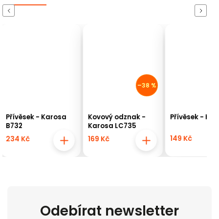
Previous
Next
–38 %
–49 %
Kovový odznak -
Přívěsek - KAROSA
Kalendář A3
Karosa LC735
KAROSY
149 Kč
169 Kč
194 Kč
Odebírat newsletter