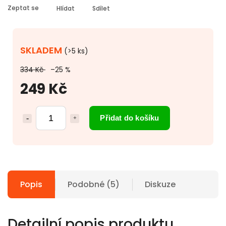
Zeptat se
Hlídat
Sdílet
SKLADEM
(>5 ks)
334 Kč
–25 %
249 Kč
Přidat do košíku
Popis
Podobné (5)
Diskuze
Detailní popis produktu