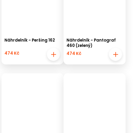
Náhrdelník - Peršing 162
Náhrdelník - Pantograf
460 (zelený)
474 Kč
474 Kč