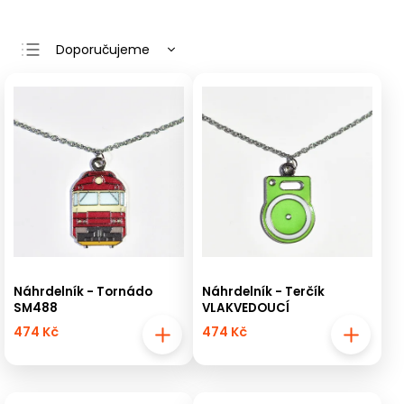
Doporučujeme
Nejlevnější
Nejdražší
Nejprodávanější
Abecedně
Náhrdelník - Tornádo
Náhrdelník - Terčík
SM488
VLAKVEDOUCÍ
474 Kč
474 Kč