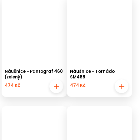
Náušnice - Pantograf 460
Náušnice - Tornádo
(zelený)
SM488
474 Kč
474 Kč