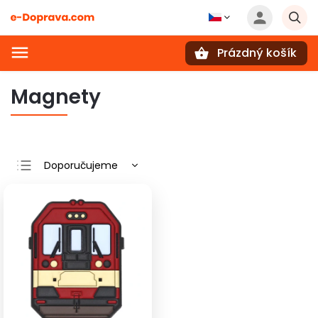
Prázdný košík
Hledat
Magnety
Doporučujeme
Nejlevnější
Nejdražší
Nejprodávanější
Abecedně