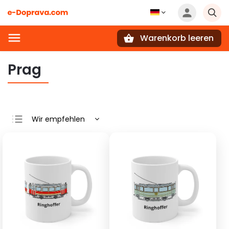
Warenkorb leeren
Suchen
Prag
Wir empfehlen
Günstigste
Teuerste
Meistverkauft
Alphabetisch