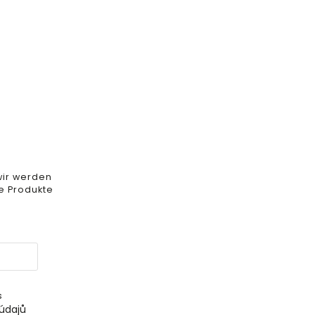
wir werden
e Produkte
s
údajů