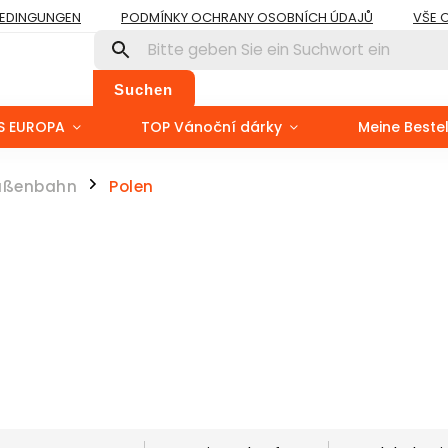
BEDINGUNGEN
PODMÍNKY OCHRANY OSOBNÍCH ÚDAJŮ
VŠE 
Suchen
S EUROPA
TOP Vánoční dárky
Meine Beste
aßenbahn
Polen
/