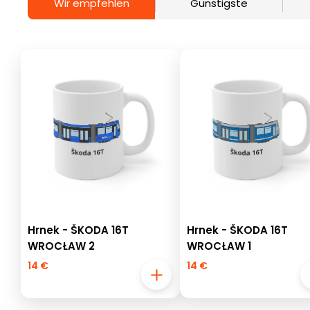
Wir empfehlen
Günstigste
Hrnek - ŠKODA 16T
Hrnek - ŠKODA 16T
WROCŁAW 2
WROCŁAW 1
14 €
14 €