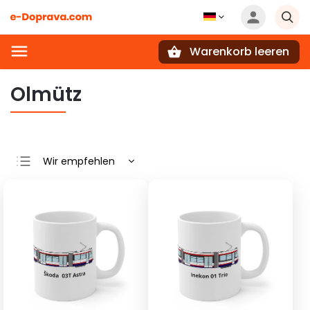
Warenkorb leeren
Suchen
Olmütz
Wir empfehlen
Günstigste
Teuerste
Meistverkauft
Alphabetisch