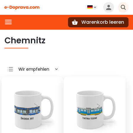
Warenkorb leeren
Suchen
Chemnitz
Wir empfehlen
Günstigste
Teuerste
Meistverkauft
Alphabetisch