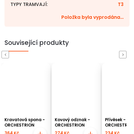
TYPY TRAMVAJÍ
:
T3
Položka byla vyprodána…
Související produkty
Previous
Next
Kravatová spona -
Kovový odznak -
Přívěsek -
ORCHESTRION
ORCHESTRION
ORCHESTRIO
364 Kč
274 Kč
234 Kč