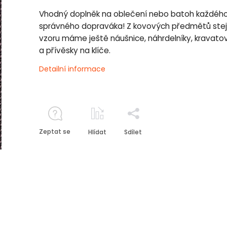
Vhodný doplněk na oblečení nebo batoh každéh
správného dopraváka! Z kovových předmětů ste
vzoru máme ještě náušnice, náhrdelníky, kravato
a přívěsky na klíče.
Detailní informace
Zeptat se
Hlídat
Sdílet