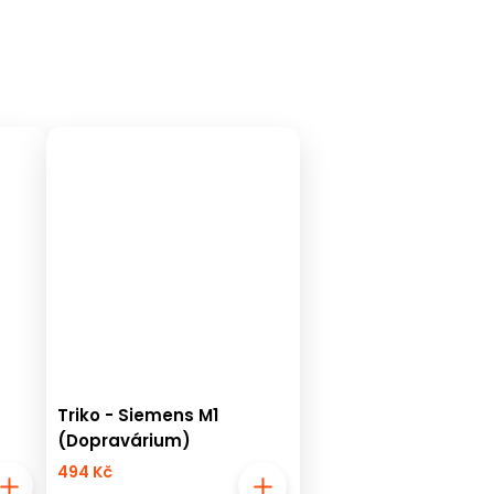
Triko - Siemens M1
(Dopravárium)
494 Kč