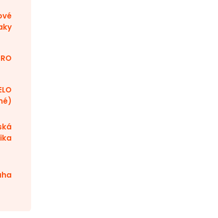
ové
aky
TRO
ELO
né)
ská
ika
aha