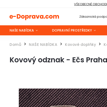
VŠEOBECNÉ OBCHODN
Zákaznická podpo
NAŠE NABÍDKA
DOPRAVNÍ PROSTŘEDKY
Domů
NAŠE NABÍDKA
Kovové doplňky
K
/
/
/
Kovový odznak - Ečs Prah