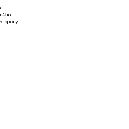
o
jného
vé spony