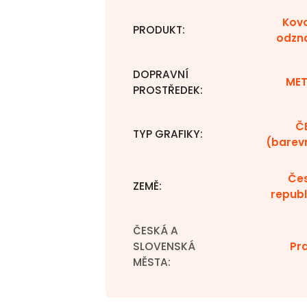
Kov
PRODUKT
:
odzn
DOPRAVNÍ
ME
PROSTŘEDEK
:
Č
TYP GRAFIKY
:
(barev
Če
ZEMĚ
:
republ
ČESKÁ A
SLOVENSKÁ
Pr
MĚSTA
: