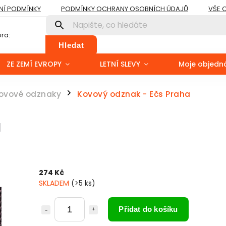
Í PODMÍNKY
PODMÍNKY OCHRANY OSOBNÍCH ÚDAJŮ
VŠE 
ra:
Hledat
ZE ZEMÍ EVROPY
LETNÍ SLEVY
Moje objedn
ovové odznaky
Kovový odznak - Ečs Praha
/
a
274 Kč
SKLADEM
(>5 ks)
Přidat do košíku