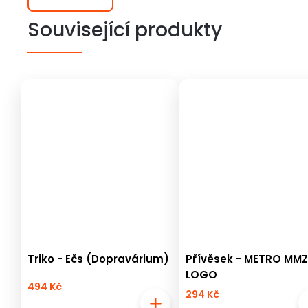
Související produkty
Triko - Ečs (Dopravárium)
Přívěsek - METRO MMZ
LOGO
494 Kč
294 Kč