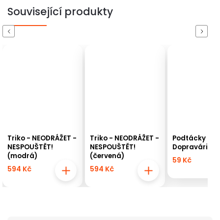
Související produkty
Previous
Next
Triko - NEODRÁŽET -
Triko - NEODRÁŽET -
Podtácky 4 ks
NESPOUŠTĚT!
NESPOUŠTĚT!
Dopravárium
(modrá)
(červená)
59 Kč
594 Kč
594 Kč